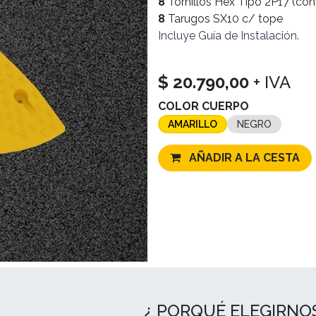
8
Tornillos Hex Tipo 2P17 (con
8
Tarugos SX10 c/ tope
Incluye
Guía de Instalación.
$
20.790,00
+ IVA
COLOR CUERPO
AMARILLO
NEGRO
AÑADIR A LA CESTA
¿ PORQUÉ ELEGIRNO