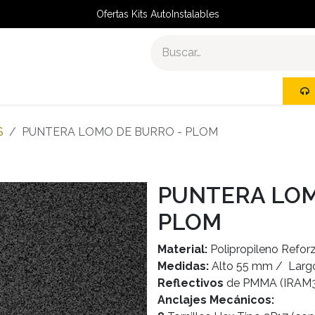
Ofertas Kits AutoInstalables
R
KITS AUTOINSTALABLES
S
PUNTERA LOMO DE BURRO - PLOM
PUNTERA LOM
PLOM
Material:
Polipropileno Refor
Medidas:
Alto 55 mm / Lar
Reflectivos
de PMMA (IRAM3
Anclajes Mecánicos: