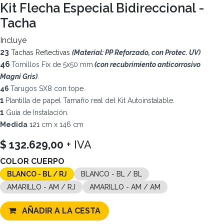
Kit Flecha Especial Bidireccional -
Tacha
Incluye
23
Tachas Reflectivas
(Material: PP Reforzado, con Protec. UV)
46
Tornillos Fix de 5x50 mm
(con recubrimiento anticorrosivo
Magni Gris)
.
46
Tarugos SX8 con tope.
1
Plantilla de papel Tamaño real del Kit Autoinstalable.
1
Guía de Instalación.
Medida
121
cm x 146 cm
$
132.629,00
+ IVA
COLOR CUERPO
BLANCO - BL / RJ
BLANCO - BL / BL
AMARILLO - AM / RJ
AMARILLO - AM / AM
AÑADIR A LA CESTA