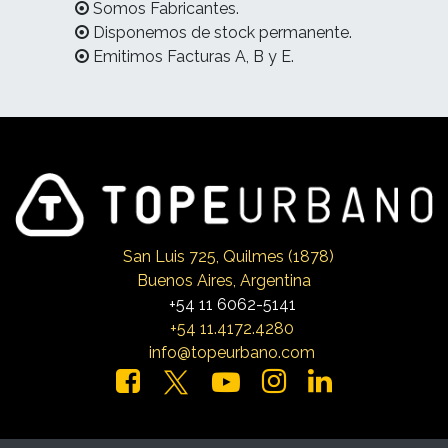
Somos Fabricantes.
Disponemos de stock permanente.
Emitimos Facturas A, B y E.
San Luis 725, Qui
lmes (1878)
Buenos Aires, Argentina
+54 11 6062-5141
+54 11.4172.4280
info@topeurbano.com