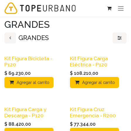
Ir al contenido
GRANDES
GRANDES
Kit Figura Bicicleta -
Kit Figura Carga
P120
Eléctrica - P120
$
69.230,00
$
108.210,00
Agregar al carrito
Agregar al carrito
Kit Figura Carga y
Kit Figura Cruz
Descarga - P120
Emergencia - R200
$
88.420,00
$
77.344,00